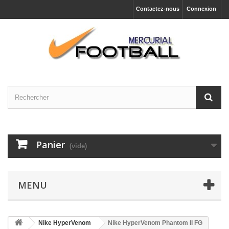
Contactez-nous
Connexion
Panier
(vide)
MENU
Nike HyperVenom
Nike HyperVenom Phantom II FG