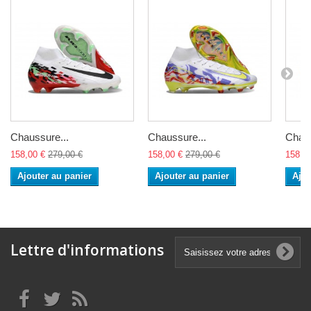
Chaussure...
Chaussure...
Chaus
158,00 €
279,00 €
158,00 €
279,00 €
158,0
Ajouter au panier
Ajouter au panier
Ajou
Lettre d'informations