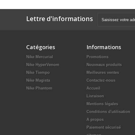
Lettre d'informations
Catégories
Informations
Nike Mercurial
Promotions
Nike HyperVenom
Nouveaux produits
Nike Tiempo
Meilleures ventes
Nike Magista
Contactez-nous
Nike Phantom
Accueil
Livraison
Mentions légales
Conditions d'utilisation
A propos
Paiement sécurisé