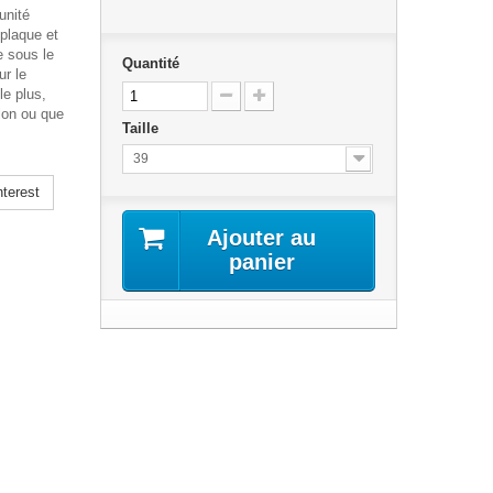
unité
 plaque et
e sous le
Quantité
ur le
le plus,
lon ou que
Taille
39
terest
Ajouter au
panier