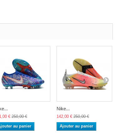
ke...
Nike...
Nike...
1,00 €
250,00 €
142,00 €
250,00 €
142,00 €
25
jouter au panier
Ajouter au panier
Ajouter a