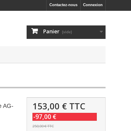
Contactez-nous
Connexion
Panier
(vide)
153,00 €
TTC
e AG-
-97,00 €
250,00 €
TTC