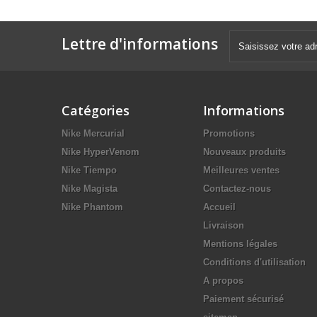
Lettre d'informations
Catégories
Informations
Nike Mercurial
Promotions
Nike HyperVenom
Nouveaux produits
Nike Tiempo
Meilleures ventes
Nike Magista
Contactez-nous
Nike Phantom
Accueil
Livraison
Mentions légales
Conditions d'utilisation
A propos
Paiement sécurisé