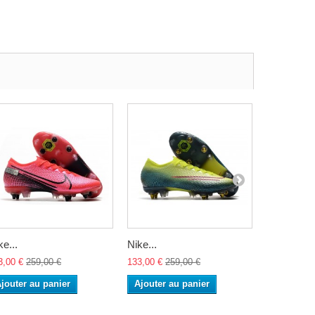
ke...
Nike...
Nike...
3,00 €
259,00 €
133,00 €
259,00 €
133,00 €
25
jouter au panier
Ajouter au panier
Ajouter a