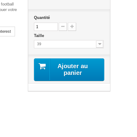
football
ouer votre
Quantité
terest
Taille
39
Ajouter au
panier