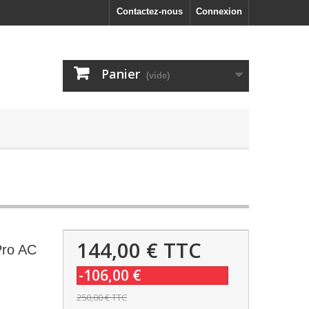
Contactez-nous
Connexion
Panier
(vide)
144,00 €
TTC
Pro AC
-106,00 €
250,00 €
TTC