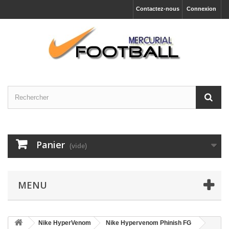
Contactez-nous
Connexion
Panier
(vide)
MENU
Nike HyperVenom
Nike Hypervenom Phinish FG