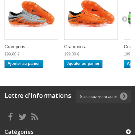
Crampons...
Crampons...
Cramp
199,00 €
199,00 €
199,0
Ajouter au panier
Ajouter au panier
Ajou
Lettre d'informations
Catégories