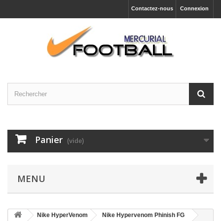
Contactez-nous
Connexion
Panier
(vide)
MENU
Nike HyperVenom
Nike Hypervenom Phinish FG