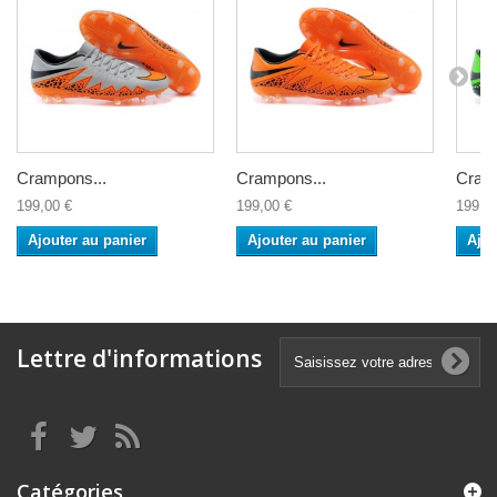
Crampons...
Crampons...
Cramp
199,00 €
199,00 €
199,0
Ajouter au panier
Ajouter au panier
Ajou
Lettre d'informations
Catégories