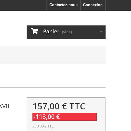
Contactez-nous
Connexion
Panier
(vide)
157,00 €
TTC
XVII
-113,00 €
270,00 €
TTC