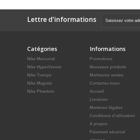
Lettre d'informations
Catégories
Informations
Nike Mercurial
Promotions
Nike HyperVenom
Nouveaux produits
Nike Tiempo
Meilleures ventes
Nike Magista
Contactez-nous
Nike Phantom
Accueil
Livraison
Mentions légales
Conditions d'utilisation
A propos
Paiement sécurisé